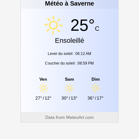
Météo à Saverne
25°
C
Ensoleillé
Lever du soleil : 06:12 AM
Coucher du soleil : 08:59 PM
Ven
Sam
Dim
27°
/
12°
30°
/
13°
36°
/
17°
Data from
MeteoArt.com