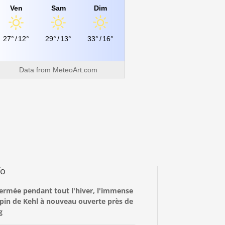
Ven
Sam
Dim
27°
/
12°
29°
/
13°
33°
/
16°
Data from
MeteoArt.com
fo
 fermée pendant tout l'hiver, l'immense
apin de Kehl à nouveau ouverte près de
g