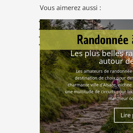
Vous aimerez aussi :
Randonnées à Saverne : les meilleurs itinéra
Les plus beaux panoramas de Saverne
Saverne, une ville écologique et respectueu
Saverne : une destination gastronomique à 
Les plus belles r
autour d
Les amateurs de randonnée 
destination de choix pour de
charmante ville d’Alsace, nichée 
une multitude de circuits pour to
marcheur oc
Lire