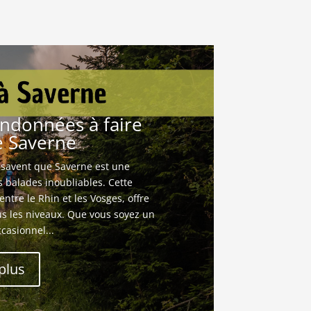
ires
se de l’environnement
découvrir
andonnées à faire
e Saverne
savent que Saverne est une
s balades inoubliables. Cette
entre le Rhin et les Vosges, offre
us les niveaux. Que vous soyez un
casionnel...
 plus