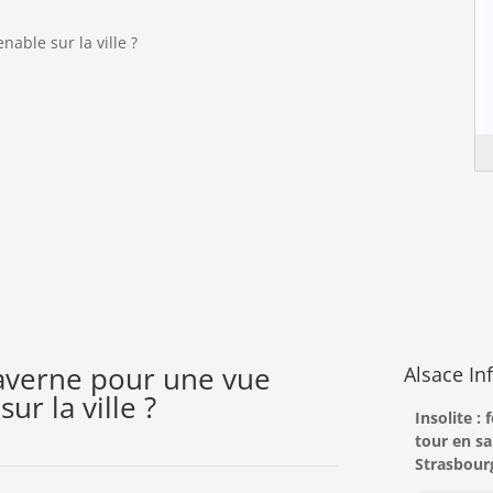
ble sur la ville ?
averne pour une vue
Alsace In
ur la ville ?
Insolite :
tour en s
Strasbour