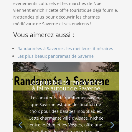
événements culturels et les marchés de Noël
viennent enrichir cette offre touristique déjà fournie.
N’attendez plus pour découvrir les charmes
médiévaux de Saverne et ses environs !
Vous aimerez aussi :
Randonnées à Saverne : les meilleurs itinéraires
Les plus beaux panoramas de Saverne
Saverne, une ville écologique et respectueuse de
l’environnement
Saverne : une destination gastronomique à
Les plus belles randonnées
découvrir
à faire autour de Saverne
Les amateurs de randonnée savent
que Saverne est une destination de
choix pour des balades inoubliables.
Cette charmante ville d’Alsace, nichée
entre le Rhin et les Vosges, offre une
multitude de circuits pour tous les