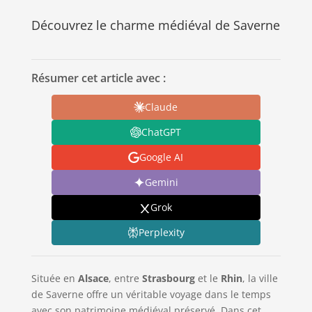
Découvrez le charme médiéval de Saverne
Résumer cet article avec :
Claude
ChatGPT
Google AI
Gemini
Grok
Perplexity
Située en
Alsace
, entre
Strasbourg
et le
Rhin
, la ville
de Saverne offre un véritable voyage dans le temps
avec son patrimoine médiéval préservé. Dans cet