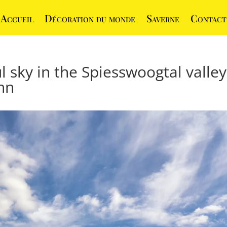
Accueil
Décoration du monde
Saverne
Contact
l sky in the Spiesswoogtal valley
hn