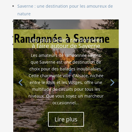
Saverne : une destination pour les amoureux de
nature
Les événements culturels à ne pas manquer à
Saverne
L’histoire de Saverne : entre passé et présent
Les plus belles randonnées
Le patrimoine architectural de Saverne
à faire autour de Saverne
Les amateurs de randonnée savent
que Saverne est une destination de
choix pour des balades inoubliables.
Cette charmante ville d’Alsace, nichée
entre le Rhin et les Vosges, offre une
multitude de circuits pour tous les
niveaux. Que vous soyez un marcheur
occasionnel...
Lire plus