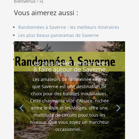
bienvenus ! »).
Vous aimerez aussi :
Randonnées à Saverne : les meilleurs itinéraires
Les plus beaux panoramas de Saverne
Saverne, une ville écologique et respectueuse de
l’environnement
Saverne : une destination gastronomique à
Les plus belles randonnées
découvrir
à faire autour de Saverne
Les amateurs de randonnée savent
que Saverne est une destination de
choix pour des balades inoubliables.
Cette charmante ville d’Alsace, nichée
entre le Rhin et les Vosges, offre une
multitude de circuits pour tous les
niveaux. Que vous soyez un marcheur
occasionnel...