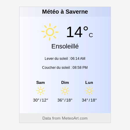
Météo à Saverne
14°
C
Ensoleillé
Lever du soleil : 06:14 AM
Coucher du soleil : 08:58 PM
Sam
Dim
Lun
30°
/
12°
36°
/
18°
34°
/
18°
Data from
MeteoArt.com