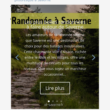
Port de Plaisance de Saverne : une escale
charmante
Plongée dans l’histoire du Château du Grand
Les plus belles randonnées
Geroldseck
à faire autour de Saverne
Les amateurs de randonnée savent
que Saverne est une destination de
choix pour des balades inoubliables.
Cette charmante ville d’Alsace, nichée
entre le Rhin et les Vosges, offre une
multitude de circuits pour tous les
niveaux. Que vous soyez un marcheur
occasionnel...
Lire plus