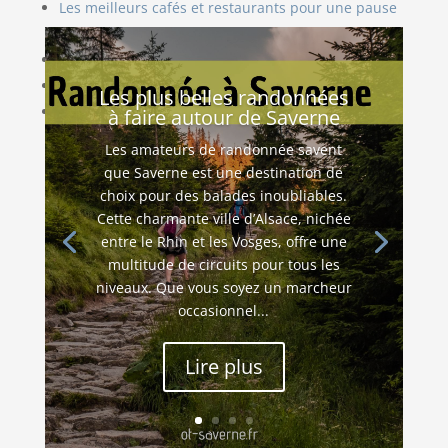
Les meilleurs cafés et restaurants pour une pause
gourmande à…
Les 10 lieux incontournables à visiter à Saverne
Mon avis sur les visites guidées à Saverne : que…
Les plus belles randonnées
Tour Cagliostro : mystère et histoire à Saverne
à faire autour de Saverne
Les amateurs de randonnée savent
que Saverne est une destination de
choix pour des balades inoubliables.
Cette charmante ville d’Alsace, nichée
entre le Rhin et les Vosges, offre une
multitude de circuits pour tous les
niveaux. Que vous soyez un marcheur
occasionnel...
Lire plus